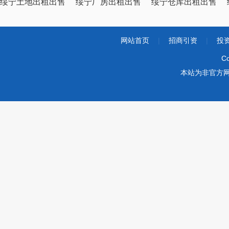
绥宁土地出租出售
绥宁厂房出租出售
绥宁仓库出租出售
网站首页
|
招商引资
|
投
Co
本站为非官方