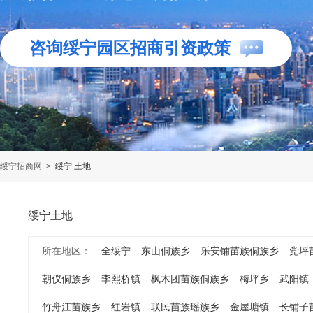
咨询绥宁园区招商引资政策
绥宁招商网
>
绥宁 土地
绥宁土地
所在地区：
全绥宁
东山侗族乡
乐安铺苗族侗族乡
党坪
朝仪侗族乡
李熙桥镇
枫木团苗族侗族乡
梅坪乡
武阳镇
竹舟江苗族乡
红岩镇
联民苗族瑶族乡
金屋塘镇
长铺子